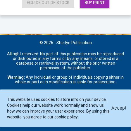
EGUIDE OUT OF STOCK
BUY PRINT
© 2026 - Sherlyn Publication
All right reserved. No part of this publication may be reproduced
or distributed in any forms or by any means, or stored in a
database or retrieval system, without the prior written
permission of the publisher.
Warning:
Any individual or group of individuals copying either in
whole or part or in modification is liable for prosecution.
Privacy
|
Terms
|
Shipping
|
Return & Refund
|
About
|
Contact
This website uses cookies to store info on your device.
Cookies help our website work normally and show us
Accept
how we can improve your user experience. By using this
website, you agree to our cookie policy.