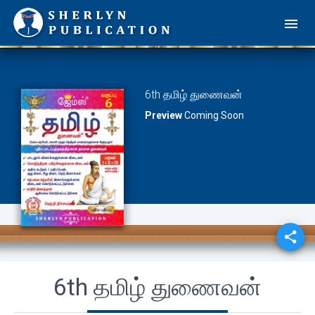
6th தமிழ் துணைவன்
Preview
Coming Soon
share
6th தமிழ் துணைவன்